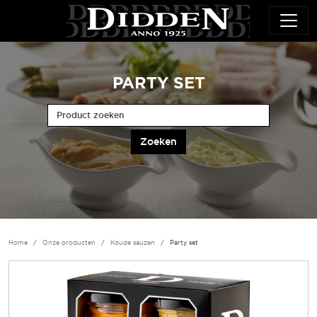
Overslaan en naar de inhoud gaan
PARTY SET
Product zoeken
Home
Onze producten
Koude sauzen
Party set