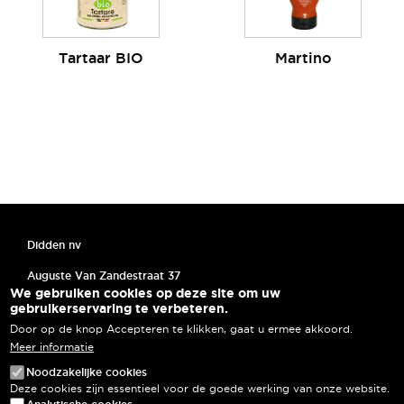
Tartaar BIO
Martino
Didden nv
Auguste Van Zandestraat 37
We gebruiken cookies op deze site om uw
1080 Brussel
gebruikerservaring te verbeteren.
T: +32-(0)2 482 35 80
Door op de knop Accepteren te klikken, gaat u ermee akkoord.
Meer informatie
MENU PIED DE PAGE
Algemene voorwaarden
Noodzakelijke cookies
Deze cookies zijn essentieel voor de goede werking van onze website.
Cookies