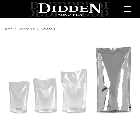
Overslaan en naar de inhoud gaan
Home
Verpakking
Doypacks