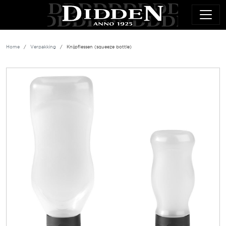
Overslaan en naar de inhoud gaan
Home
Verpakking
Knijpflessen (squeeze bottle)